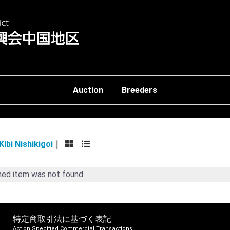
Auction
Breeders
大石養魚場 Oishi Fish Farm
大山養魚場 Oyama Fish Far
㈲面迫養鯉場 Omosako Koi 
㈱小西養鯉場 Konishi Koi F
㈱阪井養魚場 Sakai Fish Fa
㈱阪井 Sakai Company Limi
瀧川養鯉場 Takigawa Koi F
玉浦養魚場 Tamaura Fish F
谷口養鯉場 Taniguchi Koi F
吉備錦鯉 Kibi Nishikigoi
Koi Umeda Japan(株)
錦鯉専門店 昭徳 Shotoku
Yume Koi Japan ㈱
i Nishikigoi
m was not found.
特定商取引法に基づく表記
Act on Specified Commercial Transactions