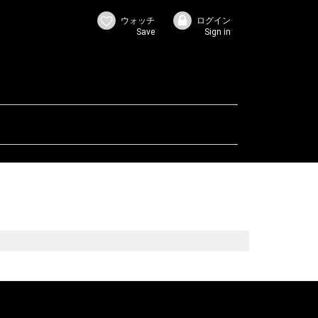
ウォッチ
ログイン
Save
Sign in
m
Farm
arm
rm
ted
arm
arm
arm
岡山 桃太郎鯉 Okayama Momotaro Koi
㈲松江錦鯉センター Matsue Nishikigoi Center